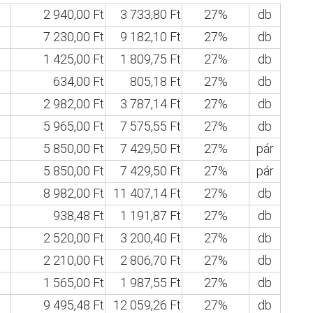
2 940,00 Ft
3 733,80 Ft
27%
db
7 230,00 Ft
9 182,10 Ft
27%
db
1 425,00 Ft
1 809,75 Ft
27%
db
634,00 Ft
805,18 Ft
27%
db
2 982,00 Ft
3 787,14 Ft
27%
db
5 965,00 Ft
7 575,55 Ft
27%
db
5 850,00 Ft
7 429,50 Ft
27%
pár
5 850,00 Ft
7 429,50 Ft
27%
pár
8 982,00 Ft
11 407,14 Ft
27%
db
938,48 Ft
1 191,87 Ft
27%
db
2 520,00 Ft
3 200,40 Ft
27%
db
2 210,00 Ft
2 806,70 Ft
27%
db
1 565,00 Ft
1 987,55 Ft
27%
db
9 495,48 Ft
12 059,26 Ft
27%
db