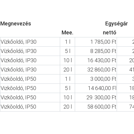
Megnevezés
Egységár
Mee.
nettó
Vízkőoldó, IP30
1 l
1 785,00 Ft
Vízkőoldó, IP30
5 l
8 285,00 Ft
Vízkőoldó, IP30
10 l
16 430,00 Ft
2
Vízkőoldó, IP30
20 l
32 860,00 Ft
4
Vizkōoldó, IP50
1 l
3 000,00 Ft
Vizkōoldó, IP50
5 l
14 640,00 Fl
1
Vizkōoldó, IP50
10 l
29. 300,00 Ft
1
Vizkōoldó, IP50
20 l
58 600,00 Ft
7