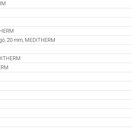
ERM
ITHERM
dugó, 20 mm, MEDITHERM
M
MEDITHERM
HERM