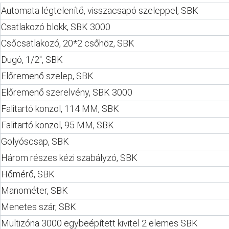
Automata légtelenítő, visszacsapó szeleppel, SBK
Csatlakozó blokk, SBK 3000
Csőcsatlakozó, 20*2 csőhöz, SBK
Dugó, 1/2", SBK
Előremenő szelep, SBK
Előremenő szerelvény, SBK 3000
Falitartó konzol, 114 MM, SBK
Falitartó konzol, 95 MM, SBK
Golyóscsap, SBK
Három részes kézi szabályzó, SBK
Hőmérő, SBK
Manométer, SBK
Menetes szár, SBK
Multizóna 3000 egybeépített kivitel 2 elemes SBK