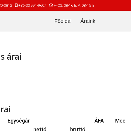
80-0812
+36-30 991-9607
H-CS: 08-16 h, P: 08-15 h
Főoldal
Áraink
s árai
rai
Egységár
ÁFA
Mee.
nettó
bruttó