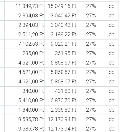
11 849,73 Ft
15 049,16 Ft
27%
db
2 394,03 Ft
3 040,42 Ft
27%
db
2 394,03 Ft
3 040,42 Ft
27%
db
2 511,20 Ft
3 189,22 Ft
27%
db
7 102,53 Ft
9 020,21 Ft
27%
db
285,00 Ft
361,95 Ft
27%
db
4 621,00 Ft
5 868,67 Ft
27%
db
4 621,00 Ft
5 868,67 Ft
27%
db
4 621,00 Ft
5 868,67 Ft
27%
db
340,00 Ft
431,80 Ft
27%
db
5 410,00 Ft
6 870,70 Ft
27%
db
1 840,00 Ft
2 336,80 Ft
27%
db
9 585,78 Ft
12 173,94 Ft
27%
db
9 585,78 Ft
12 173,94 Ft
27%
db