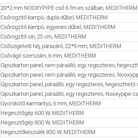
20*2 mm NOOXYPIPE cső 6 fm-es szálban, MEDITHERM
Csőrögzítő kampó, dupla dűbel, MEDITHERM
Csőrögzítő kampó, egyenes dűbel, MEDITHERM
Csőrögzítő sín, 25 cm, MEDITHERM
Csőszigetelő héj, párazáró, 22*9 mm, MEDITHERM
Csővágó szerszám, 6 mm, MEDITHERM
Gipszkarton panel, nem páraálló, egy regiszteres, heg
Gipszkarton panel, nem páraálló, egy regiszteres, Noo
Gipszkarton panel, páraálló, egy regiszteres, hegeszt
Gipszkarton panel, páraálló, egy regiszteres, Nooxypi
Gyorskötő karmantyú, 6 mm, MEDITHERM
Hegesztőgép 600 W, MEDITHERM
Hegesztőgép 800 W, MEDITHERM
Hegesztőkészülék 850 W, MEDITHERM